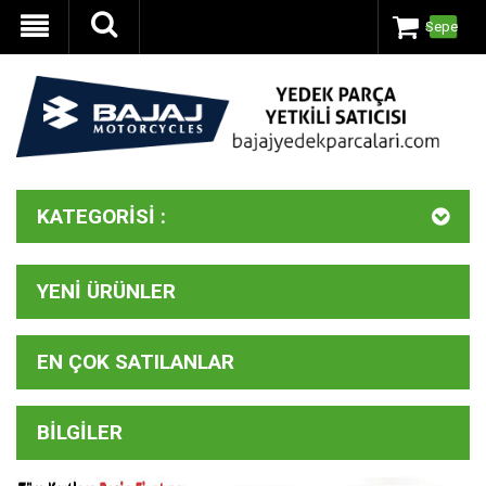
Sepet
KATEGORISI :
YENI ÜRÜNLER
EN ÇOK SATILANLAR
BILGILER