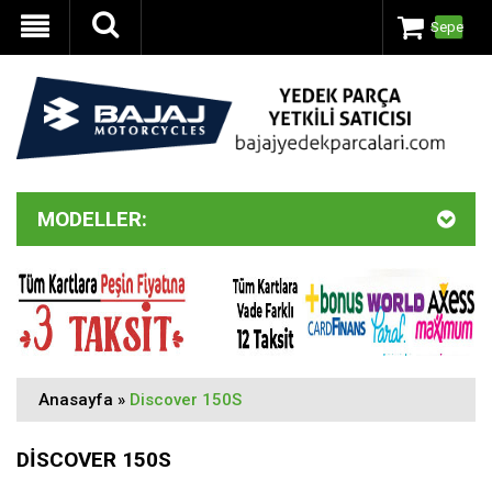
Sepet
MODELLER:
Anasayfa
»
Discover 150S
DISCOVER 150S