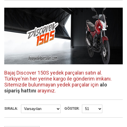
Bajaj Discover 150S yedek parçaları satın al.
Türkiye'nin her yerine kargo ile gönderim imkanı.
Sitemizde bulunmayan yedek parçalar için
alo
sipariş hattını
arayınız.
SIRALA:
GÖSTER: