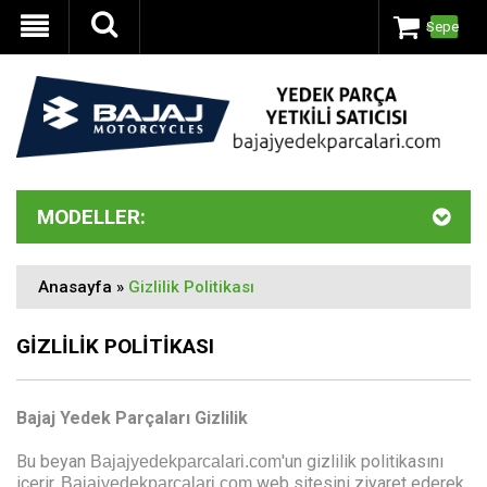
Sepet
MODELLER:
Anasayfa
»
Gizlilik Politikası
GIZLILIK POLITIKASI
Bajaj Yedek Parçaları Gizlilik
Bu beyan
'un gizlilik politikasını
Bajajyedekparcalari.com
içerir.
web sitesini ziyaret ederek
Bajajyedekparcalari.com