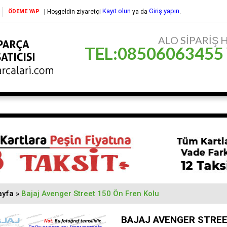
Kayıt olun
Giriş yapın
ÖDEME YAP
| Hoşgeldin ziyaretçi
ya da
.
ALO SİPARİŞ HA
TEL:08506063455
ayfa
»
Bajaj Avenger Street 150 Ön Fren Kolu
BAJAJ AVENGER STREE