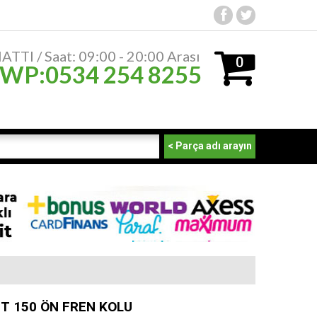
TTI / Saat: 09:00 - 20:00 Arası
0
 WP:0534 254 8255
ürün
- 0,00
₺
< Parça adı arayın
T 150 ÖN FREN KOLU