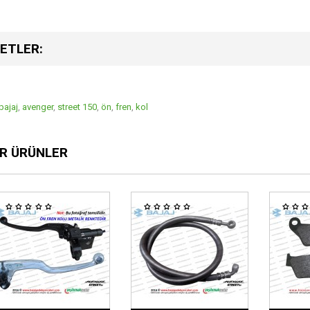
ETLER:
bajaj
,
avenger
,
street 150
,
ön
,
fren
,
kol
R ÜRÜNLER