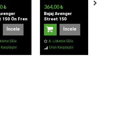
0 ₺
364,00 ₺
226,00 ₺
 Avenger
Bajaj Avenger
Bajaj Avenge
t 150 Ön Fren
Street 150
Street 150 
sı
Debriyaj Kolu
Müşürü
İncele
İncele
İnc
steme Ekle
A. Listeme Ekle
A. Listeme Ek
Karşılaştır
Ürün Karşılaştır
Ürün Karşılaşt