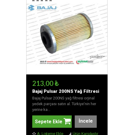
213,00 ₺
Bajaj Pulsar 200NS Yağ Filtresi
Bajaj Pulsar 200NS yağ filtresi orjinal
yedek parçası satın al. Türkiye'nin her
yerine ka...
İncele
Sepete Ekle
A. Listeme Ekle
Ürün Karşılaştır