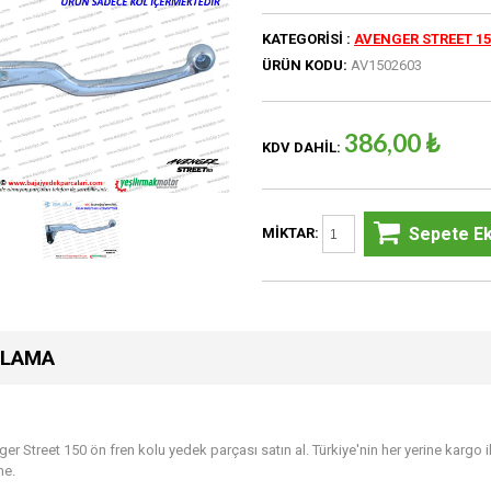
KATEGORISI :
AVENGER STREET 15
ÜRÜN KODU:
AV1502603
386,00 ₺
KDV DAHIL:
Sepete Ek
MIKTAR:
KLAMA
ger Street 150 ön fren kolu yedek parçası satın al. Türkiye'nin her yerine kargo 
me.