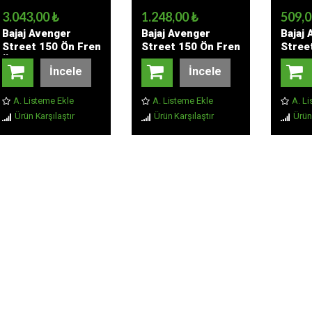
3.043,00 ₺
1.248,00 ₺
509,0
Bajaj Avenger
Bajaj Avenger
Bajaj
Street 150 Ön Fren
Street 150 Ön Fren
Stree
Üst Merkezi
Hidrolik Hortumu
Balata
İncele
İncele
Komple
A. Listeme Ekle
A. Listeme Ekle
A. Li
Ürün Karşılaştır
Ürün Karşılaştır
Ürün 