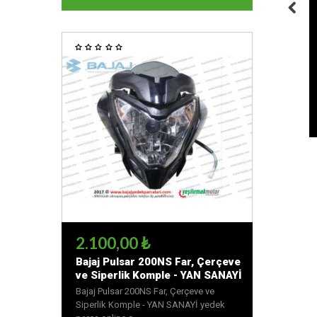
2.100,00 ₺
Bajaj Pulsar 200NS Far, Çerçeve
ve Siperlik Komple - YAN SANAYİ
Bajaj Pulsar 200NS Far, Çerçeve ve
Siperlik Komple - YAN SANAYİ yedek