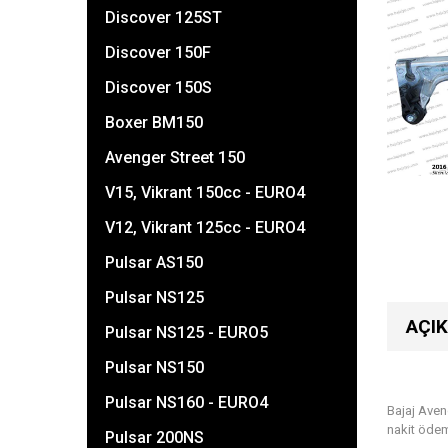
Discover 125ST
Discover 150F
Discover 150S
Boxer BM150
Avenger Street 150
V15, Vikrant 150cc - EURO4
V12, Vikrant 125cc - EURO4
Pulsar AS150
Pulsar NS125
AÇI
Pulsar NS125 - EURO5
Pulsar NS150
Pulsar NS160 - EURO4
Bajaj Aven
nakit öde
Pulsar 200NS