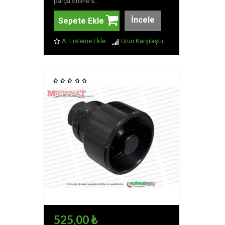
parça online s...
İncele
Sepete Ekle
A. Listeme Ekle
Ürün Karşılaştır
525,00 ₺