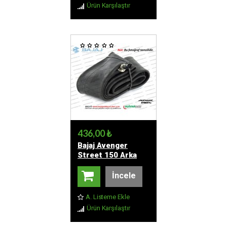
Ürün Karşılaştır
436,00 ₺
Bajaj Avenger
Street 150 Arka
Dış Lastik Şambreli
- 130/90-15 -
İncele
Muadil
A. Listeme Ekle
Ürün Karşılaştır