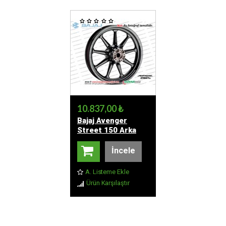
10.837,00 ₺
Bajaj Avenger
Street 150 Arka
Jant (2.50x15)
İncele
A. Listeme Ekle
Ürün Karşılaştır