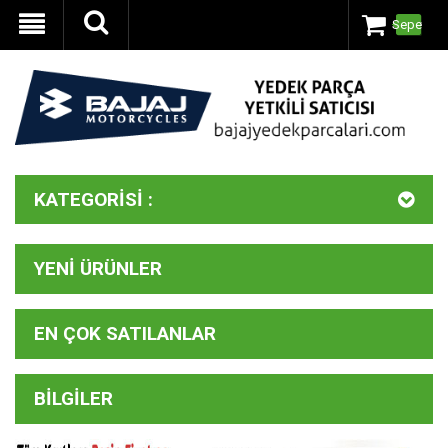
Sepet
KATEGORISI :
YENI ÜRÜNLER
EN ÇOK SATILANLAR
BILGILER