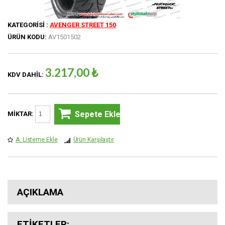
KATEGORISI :
AVENGER STREET 150
ÜRÜN KODU:
AV1501502
3.217,00 ₺
KDV DAHIL:
Sepete Ekle
MIKTAR:
A. Listeme Ekle
Ürün Karşılaştır
AÇIKLAMA
ETIKETLER: