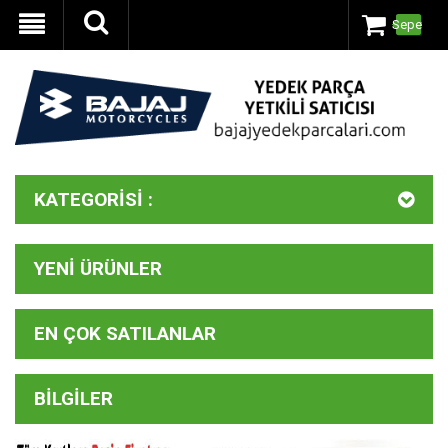
Sepet
KATEGORISI :
YENI ÜRÜNLER
EN ÇOK SATILANLAR
BILGILER