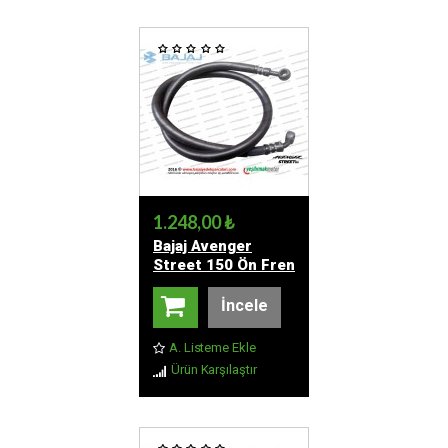
1.248,00 ₺
Bajaj Avenger
Street 150 Ön Fren
Hidrolik Hortumu
İncele
A. Listeme Ekle
Ürün Karşılaştır