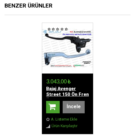
BENZER ÜRÜNLER
3.043,00 ₺
Bajaj Avenger
Street 150 Ön Fren
Üst Merkezi
Komple
İncele
A. Listeme Ekle
Ürün Karşılaştır