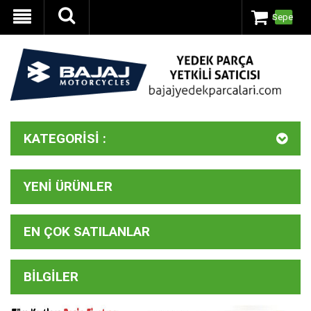
Sepet
KATEGORISI :
YENI ÜRÜNLER
EN ÇOK SATILANLAR
BILGILER