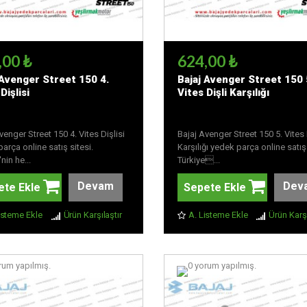
,00 ₺
624,00 ₺
 Avenger Street 150 4.
Bajaj Avenger Street 150 
Dişlisi
Vites Dişli Karşılığı
venger Street 150 4. Vites Dişlisi
Bajaj Avenger Street 150 5. Vites 
arça online satış sitesi.
Karşılığı yedek parça online satış 
nin he...
Türkiye...
Devam
Dev
ete Ekle
Sepete Ekle
isteme Ekle
Ürün Karşılaştır
A. Listeme Ekle
Ürün Karşı