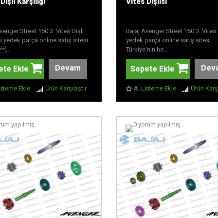
Dişli Karşılığı
Vites Dişlisi
venger Street 150 3. Vites Dişli
Bajaj Avenger Street 150 3. Vites 
ğı yedek parça online satış sitesi.
yedek parça online satış sitesi.
...
Türkiye'nin he...
Devam
Dev
ete Ekle
Sepete Ekle
isteme Ekle
Ürün Karşılaştır
A. Listeme Ekle
Ürün Karşı