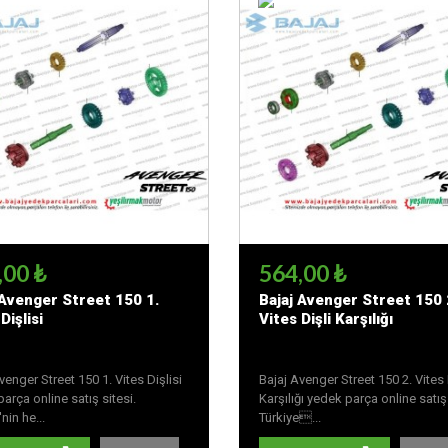
,00 ₺
564,00 ₺
 Avenger Street 150 1.
Bajaj Avenger Street 150 
Dişlisi
Vites Dişli Karşılığı
venger Street 150 1. Vites Dişlisi
Bajaj Avenger Street 150 2. Vites 
arça online satış sitesi.
Karşılığı yedek parça online satış 
nin he...
Türkiye...