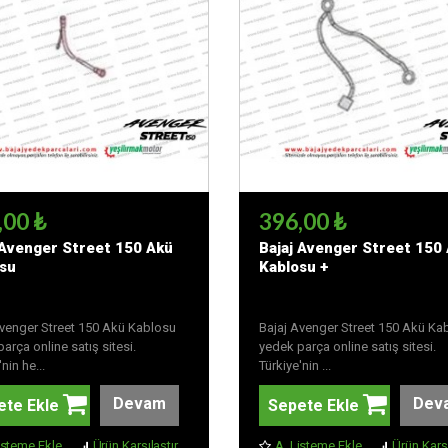
,00 ₺
396,00 ₺
 Avenger Street 150 Akü
Bajaj Avenger Street 150
su
Kablosu +
Avenger Street 150 Akü Kablosu
Bajaj Avenger Street 150 Akü Ka
arça online satış sitesi.
yedek parça online satış sitesi.
nin he...
Türkiye'nin ...
Devam
Dev
ete Ekle
Sepete Ekle
isteme Ekle
Ürün Karşılaştır
A. Listeme Ekle
Ürün Karşı