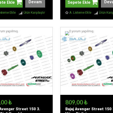
Devam
Dev
ete Ekle
Sepete Ekle
isteme Ekle
Ürün Karşılaştır
A. Listeme Ekle
Ürün Karşı
,00 ₺
809,00 ₺
 Avenger Street 150 3.
Bajaj Avenger Street 150 