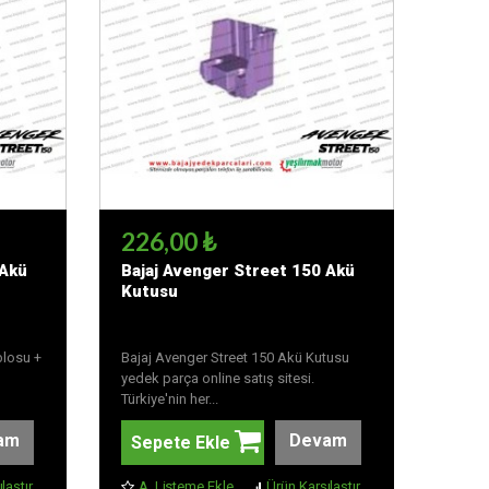
226,00 ₺
 Akü
Bajaj Avenger Street 150 Akü
Kutusu
blosu +
Bajaj Avenger Street 150 Akü Kutusu
yedek parça online satış sitesi.
Türkiye'nin her...
am
Devam
Sepete Ekle
laştır
A. Listeme Ekle
Ürün Karşılaştır