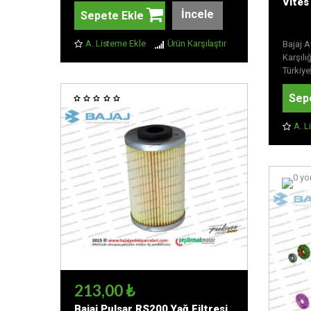
Vites 
İncele
Sepete Ekle
A. Listeme Ekle
Ürün Karşılaştır
Bajaj A
Karşılı
Türkiye
Sep
A. L
213,00 ₺
Bajaj Pulsar RS200 Yağ Filtresi