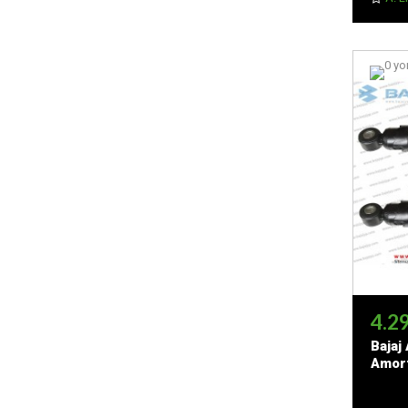
4.2
Bajaj
Amort