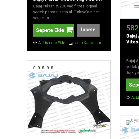
Bajaj Pulsar RS200 yağ filtresi orjinal
yedek parçası satın al. Türkiye'nin her
yerine ka...
582
İncele
Sepete Ekle
Bajaj
Vites 
A. Listeme Ekle
Ürün Karşılaştır
Bajaj A
yedek p
Türkiye'
Sep
A. L