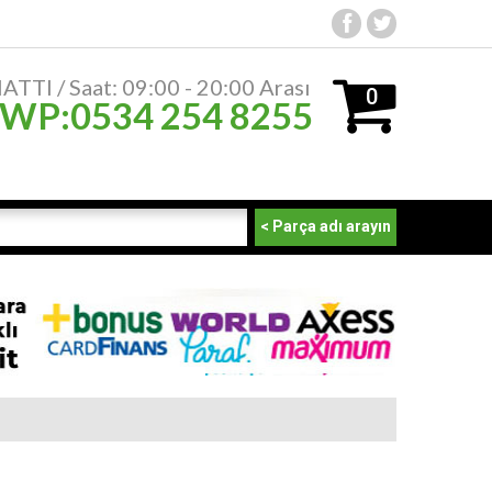
TTI / Saat: 09:00 - 20:00 Arası
0
 WP:0534 254 8255
ürün
- 0,00
₺
< Parça adı arayın