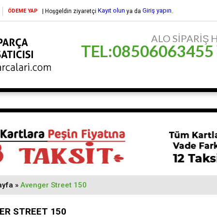
Kayıt olun
Giriş yapın
ÖDEME YAP
| Hoşgeldin ziyaretçi
ya da
.
ALO SİPARİŞ HA
TEL:08506063455
ayfa
»
Avenger Street 150
ER STREET 150