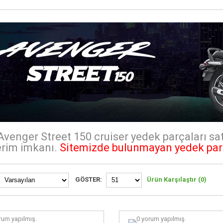
Avenger Street 150 cruiser yedek parçaları satı
rim imkanı.
Sitemizde bulunmayan yedek par
GÖSTER:
Ürün Karşılaştır (0)