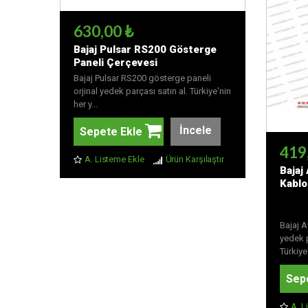
630,00 ₺
Bajaj Pulsar RS200 Gösterge
Paneli Çerçevesi
Bajaj Pulsar RS200 gösterge paneli
orjinal yedek parçası satın al. Türkiye'nin
her y...
İncele
Sepete Ekle
419
A. Listeme Ekle
Ürün Karşılaştır
Bajaj
Kablo
Bajaj 
yedek p
Türkiye'
Sep
A. L