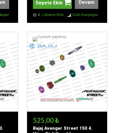
am
Devam
Sepete Ekle
laştır
A. Listeme Ekle
Ürün Karşılaştır
525,00 ₺
3.
Bajaj Avenger Street 150 4.