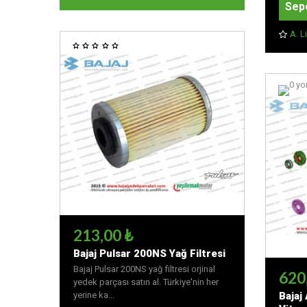
Sep
A. L
213,00 ₺
Bajaj Pulsar 200NS Yağ Filtresi
Bajaj Pulsar 200NS yağ filtresi orjinal
620
yedek parçası satın al. Türkiye'nin her
Bajaj
yerine ka...