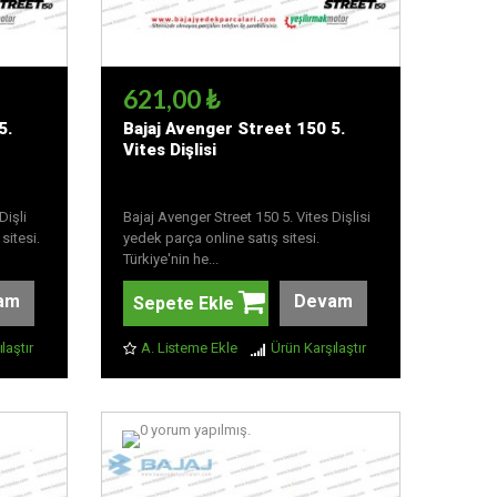
621,00 ₺
5.
Bajaj Avenger Street 150 5.
Vites Dişlisi
Dişli
Bajaj Avenger Street 150 5. Vites Dişlisi
sitesi.
yedek parça online satış sitesi.
Türkiye'nin he...
am
Devam
Sepete Ekle
laştır
A. Listeme Ekle
Ürün Karşılaştır