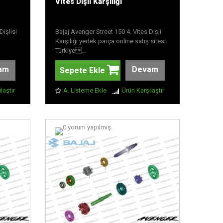
Vites Dişli Karşılığı
Dişlisi
Bajaj Avenger Street 150 4. Vites Dişli
Karşılığı yedek parça online satış sitesi.
Türkiye...
am
Devam
Sepete Ekle
laştır
A. Listeme Ekle
Ürün Karşılaştır