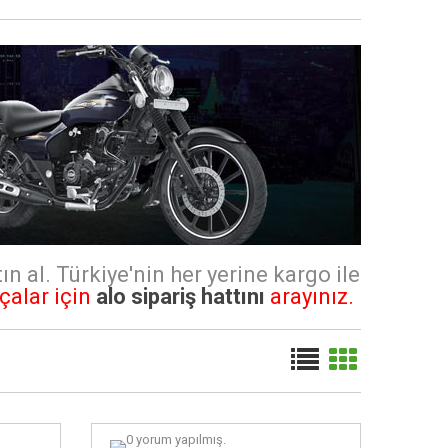
n al. Türkiye'nin her yerine kargo ile
çalar için
alo sipariş hattını
arayınız.