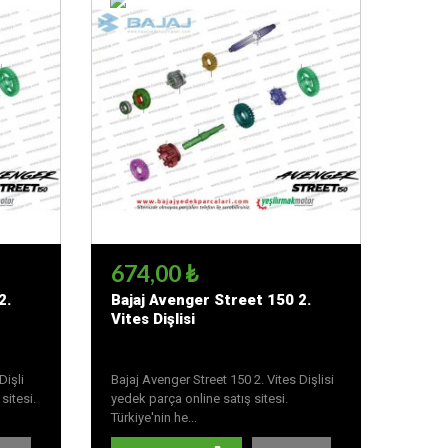
674,00 ₺
2.
Bajaj Avenger Street 150 2.
Vites Dişlisi
Dişli
Bajaj Avenger Street 150 2. Vites Dişlisi
sitesi.
yedek parça online satış sitesi.
Türkiye'nin he...