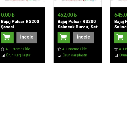
0,00 ₺
452,00 ₺
645,0
Bajaj Pulsar RS200
Bajaj Pulsar RS200
Bajaj 
Şasesi
Salıncak Burcu, Set
Salın
Seti 
İncele
İncele
A. Listeme Ekle
A. Listeme Ekle
A. Li
Ürün Karşılaştır
Ürün Karşılaştır
Ürün 