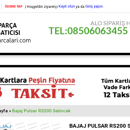
Kayıt olun
Giriş yapın
ÖDEME YAP
| Hoşgeldin ziyaretçi
ya da
.
ALO SİPARİŞ HA
TEL:08506063455
ayfa
»
Bajaj Pulsar RS200 Salıncak
BAJAJ PULSAR RS200 