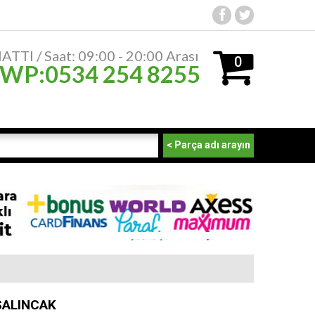
TTI / Saat: 09:00 - 20:00 Arası
0
 WP:0534 254 8255
ürün
- 0,00
₺
< Parça adı arayın
SALINCAK