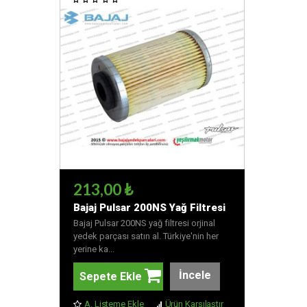
213,00 ₺
Bajaj Pulsar 200NS Yağ Filtresi
Bajaj Pulsar 200NS yağ filtresi orjinal
yedek parçası satın al. Türkiye'nin her
yerine ka...
İncele
Sepete Ekle
A. Listeme Ekle
Ürün Karşılaştır