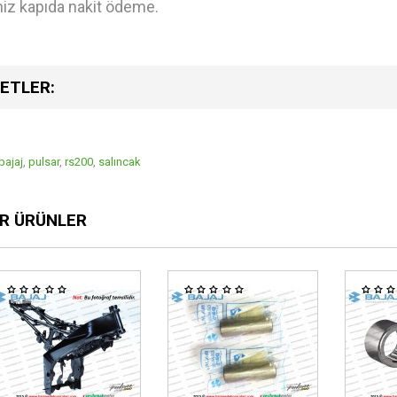
niz kapıda nakit ödeme.
ETLER:
bajaj
,
pulsar
,
rs200
,
salıncak
R ÜRÜNLER