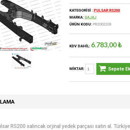
KATEGORISI :
PULSAR RS200
MARKA:
BAJAJ
ÜRÜN KODU:
PR2002203
6.783,00 ₺
KDV DAHIL:
Sepete Ek
MIKTAR:
KLAMA
lsar RS200 salıncak orjinal yedek parçası satın al. Türkiy