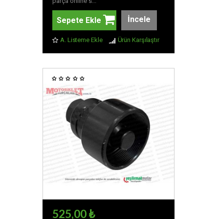
parça online s...
İncele
Sepete Ekle
A. Listeme Ekle
Ürün Karşılaştır
525,00 ₺