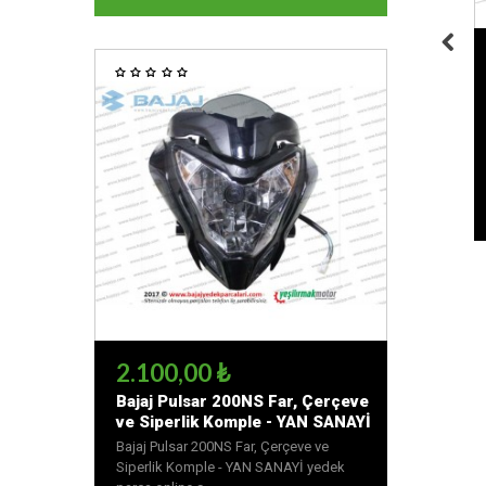
2.100,00 ₺
Bajaj Pulsar 200NS Far, Çerçeve
ve Siperlik Komple - YAN SANAYİ
Bajaj Pulsar 200NS Far, Çerçeve ve
Siperlik Komple - YAN SANAYİ yedek