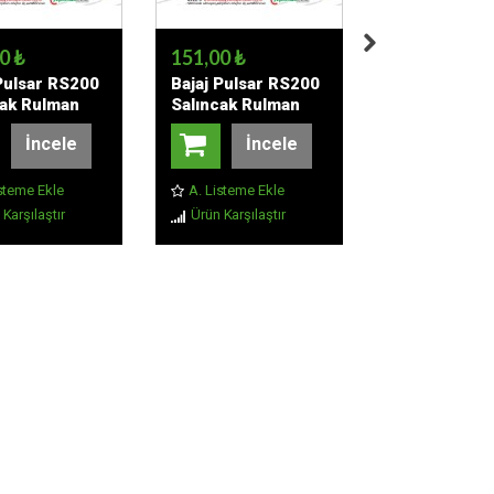
0 ₺
151,00 ₺
347,00 ₺
Pulsar RS200
Bajaj Pulsar RS200
Bajaj Pulsar
cak Rulman
Salıncak Rulman
Salıncak Aya
(22x29x30)
Keçe Seti
Burcu
İncele
İncele
İnc
(22x29x4,5) 4 ADET
steme Ekle
A. Listeme Ekle
A. Listeme Ek
Karşılaştır
Ürün Karşılaştır
Ürün Karşılaşt